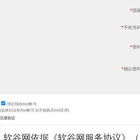
*
国家
*
手机号码
*
密码
*
确认密码
绑定我的iNet帐号:
(如果你没有iNet帐号,你不能购买inet应用)
注册协议
软谷网依据《软谷网服务协议》（